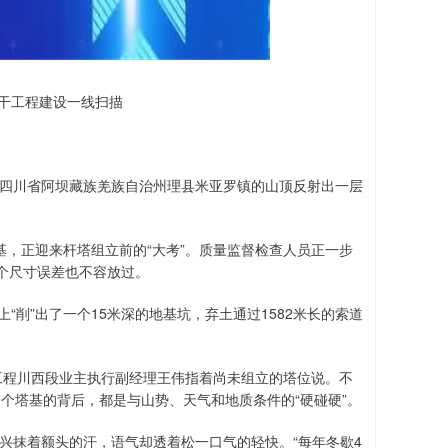
干工程建设一线扫描
四川省阿坝藏族羌族自治州理县米亚罗镇的山顶反射出一层
，正迎来杆塔组立前的“大考”。质量监督检查人员正一步
个尺寸误差也不容放过。
削”出了一个15米深的地基坑，弃土通过1582米长的索道
工程川西段业主执行副经理王伟指着尚未组立的塔位说。不
一个塔基的背后，都是与山势、天气和地质条件的“硬碰硬”。
兴抹着额头的汗，语气却透着松一口气的轻快。“每年冬歇4