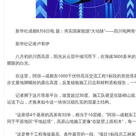
新华社成都8月6日电 题：夯实国家能源“大动脉”——四川电网骨
新华社记者卢宥伊
八月初的川西高原，阳光从云层中倾泻而下，在海拔3600多米的
耀眼的白光。
在这里，阿坝—成都东1000千伏特高压交流工程1标段的首批塔基
步丈量地脚螺栓的露出高度，反复核验施工日志和材料质检报告，一
记者脚下这片塔基平台，坡度超过30度。施工队硬是在陡峭山坡上“
运送下山，才换来如今这一块块沉稳扎实的混凝土结构。
“这座塔4个基座的高差有33米，相当于10层楼。”阿坝—成都东
同于平原地区“平地起塔”，高原山地施工更像“在陡壁上搭积木”，每
“这是整个工程海拔最高、条件最苦的一段。”项目1标段总工林家