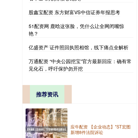
股鑫宝配资 东方财富VS中信证券年报思考
51配资网 鹿晗这张脸，凭什么让全网闭嘴惊
艳？
亿盛资产 证件照回执照相馆，线下痛点全解析
万通配资 “中央公园挖宝”官方最新回应：确有常
见化石，呼吁保护勿开挖
推荐资讯
应牛配资 【企业动态】*ST宏图
新增8件法院诉讼