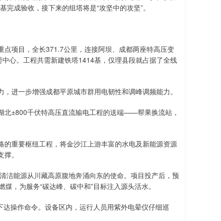
基完成验收，接下来的组塔将是“攻坚中的攻坚”。
点项目，全长371.7公里，连接阿坝、成都两座特高压变
荷中心。工程共需新建铁塔1414基，仅理县段就占据了全线
，进一步增强成都平原城市群用电韧性和调峰调频能力。
±800千伏特高压直流输电工程的送端——帮果换流站，
战略的重要枢纽工程，将金沙江上游丰富的水电及新能源资源
支撑。
清洁能源从川藏高原腹地奔涌向东的使命。项目投产后，预
吨燃煤，为服务“碳达峰、碳中和”目标注入源头活水。
下达操作命令。设备区内，运行人员用紫外电晕仪仔细巡