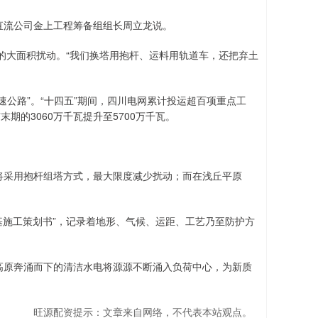
直流公司金上工程筹备组组长周立龙说。
大面积扰动。“我们换塔用抱杆、运料用轨道车，还把弃土
公路”。“十四五”期间，四川电网累计投运超百项重点工
期的3060万千瓦提升至5700万千瓦。
。
将采用抱杆组塔方式，最大限度减少扰动；而在浅丘平原
基施工策划书”，记录着地形、气候、运距、工艺乃至防护方
高原奔涌而下的清洁水电将源源不断涌入负荷中心，为新质
旺源配资提示：文章来自网络，不代表本站观点。