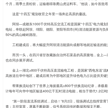
个月，雨季土质松软，运输都得靠爬山虎运料车。”他说，如今首批塔
这是“十四五”规划收官之年里一场奔赴高原的鏖战。
阿坝—成都东1000千伏特高压交流工程是国家“十四五”电力规划重
电站，串联起阿坝、绵阳、德阳、资阳等四市(州)清洁能源资源与负
50%的高山峻岭路段。
工程建成后，将大幅提升阿坝清洁能源向成都等地就近输送的能力
而另一头，在四川省甘孜藏族自治州石渠县的高原腹地，金上—湖北
也在同步展开调试。
金上—湖北±800千伏特高压直流输电工程，是国家“西电东送”
高效送往华中地区，建成后将为中部地区提升绿色电力占比提供关键
帮果换流站创下了世界上海拔最高±800千伏换流站纪录，承载着
计每年可向华中地区输送400亿千瓦时清洁电能，相当于替代1.2亿
“第一阶段直流系统调试，启动！”8月2日，现场调试总指挥雷霄
查；主控室里，屏幕不断刷新，信号系统回传的数据和报文不断。