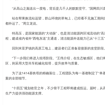
“从高山之巅送出一度电，背后是几千人的默默坚守。”国网四川
站在帮果换流站远望，群山环绕的草甸上，已经看不见施工期间的
都外运了。”周立龙说。
特高压，是国家能源的“大动脉”，也是清洁能源跨区域流动的“高速
程，建成省内省外“西电东送”主通道，清洁能源外送能力已从“十三五”末
回到米亚罗镇的高原工地上，建设者们正准备迎接新的攻坚阶段
“下一步我们将进入组塔阶段。”王伟介绍，在生态敏感区，他们
区，则采用大型吊车机械化组塔，提升效率与质量。
为了这1414基铁塔的精确落位，工程团队为每一基都制定了“单
案的全部细节。
“十四五”规划收官之年，不少骨干工程即将建成投运。届时，从
生产力提供强劲能源支撑。