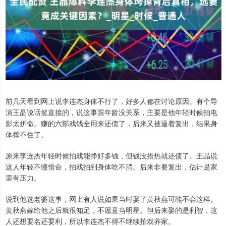
前几天看到网上说李连杰身体不行了，好多人都在讨论原因。有个导
演王晶说话挺直接的，说这事跟年龄没关系，主要是他年轻时候拍电
影太拼命。赚的六部戏钱全用来还债了，后来又被逼着复出，结果身
体撑不住了。
原来李连杰年轻时候拍戏能挣好多钱，但钱没捂热就还债了。王晶说
这人年轻不懂惜命，拍戏拍到身体吃不消。后来非要复出，估计是家
里有压力。
说到他选老婆这事，网上有人说如果当时娶了黄秋燕可能不会这样。
黄秋燕嫁给他之后就很知足，不愿意当明星。但后来娶的是利智，这
人还想要名还要利，所以李连杰不得不继续拍戏养家。