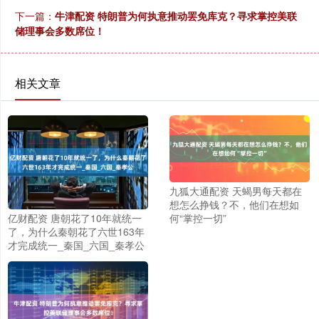
下一篇：
牛津配资 特朗普为何执意推动罢免库克？寻求掌控美联
储理事会多数席位！
相关文章
九狐大通配资 天蝎男每天都在
想怎么挣钱？不，他们在想如
亿财配资 唐朝花了10年就统一
何“掌控一切”
了，为什么秦朝花了六世163年
才完成统一_秦国_六国_秦孝公