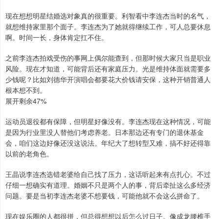
现在想想明星结婚选对象真的很重要。利智看中李连杰当时的名气，
就想维持家里那个面子。李连杰为了她就得继续工作，可人总要休息
啊。时间一长，身体肯定扛不住。
之前李连杰拍戏受伤的事网上偶尔能查到，但那时候大家只当是职业
风险。现在才知道，可能背后还有家庭压力。光是维持体面就需要多
少钱呢？比如刘德华开演唱会都要花大价钱请安保，这种开销普通人
根本想不到。
展开剩余47%
运动员退役都有保障，但明星好像没有。李连杰现在这种情况，可能
是因为行业里没人替他们考虑养老。日本那边还有专门的退休基金
会，咱们这边好像还没这说法。年纪大了想转型又难，搞不好还得靠
以前的老角色。
王晶说李连杰选错老婆给自己找了压力，这话听起来有点扎心。不过
仔细一想确实有道理。婚姻不只是两个人的事，背后牵扯这么多经济
问题。要是当初李连杰老婆不想要钱，可能他就不会这么拼命了。
现在娱乐圈的人都很拼，但总得想想以后怎么过日子。像成龙腰椎手