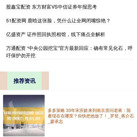
股鑫宝配资 东方财富VS中信证券年报思考
51配资网 鹿晗这张脸，凭什么让全网闭嘴惊艳？
亿盛资产 证件照回执照相馆，线下痛点全解析
万通配资 “中央公园挖宝”官方最新回应：确有常见化石，呼
吁保护勿开挖
推荐资讯
多多策略 33年宋庆龄来到南京质问老蒋：陈
赓现在在哪里？你快把他放了！_罗登_蒋介石
_廖承志