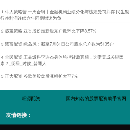
​牛人策略营 一周合辑丨金融机构业绩分化与违规受罚并存 民生银
1
行净利润连续六年同期增速为负
​盛宝策略 亚香股份最新股东户数环比下降8.57%
2
​臻富配资 绿岛风：截至7月31日公司股东总户数为5135户
3
​全民配资 王晶爆料李连杰身体垮掉背后真相，选妻竟成关键因
4
素？_明星_时候_普通人
​正大配资 谷歌美股盘后涨幅扩大至7%
5
旺源配资
国内知名的股票配资助手官网
友情链接：