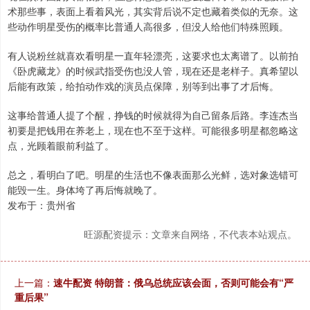
术那些事，表面上看着风光，其实背后说不定也藏着类似的无奈。这
些动作明星受伤的概率比普通人高很多，但没人给他们特殊照顾。
有人说粉丝就喜欢看明星一直年轻漂亮，这要求也太离谱了。以前拍
《卧虎藏龙》的时候武指受伤也没人管，现在还是老样子。真希望以
后能有政策，给拍动作戏的演员点保障，别等到出事了才后悔。
这事给普通人提了个醒，挣钱的时候就得为自己留条后路。李连杰当
初要是把钱用在养老上，现在也不至于这样。可能很多明星都忽略这
点，光顾着眼前利益了。
总之，看明白了吧。明星的生活也不像表面那么光鲜，选对象选错可
能毁一生。身体垮了再后悔就晚了。
发布于：贵州省
旺源配资提示：文章来自网络，不代表本站观点。
上一篇：
速牛配资 特朗普：俄乌总统应该会面，否则可能会有“严
重后果”