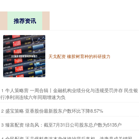
推荐资讯
天戈配资 橡胶树育种的科研接力
​牛人策略营 一周合辑丨金融机构业绩分化与违规受罚并存 民生银
1
行净利润连续六年同期增速为负
​盛宝策略 亚香股份最新股东户数环比下降8.57%
2
​臻富配资 绿岛风：截至7月31日公司股东总户数为5135户
3
​全民配资 王晶爆料李连杰身体垮掉背后真相，选妻竟成关键因
4