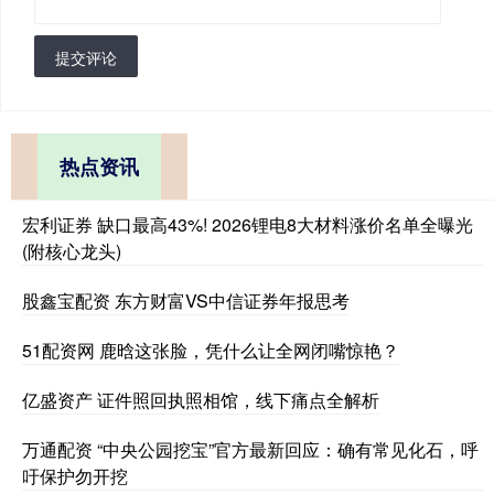
提交评论
热点资讯
宏利证券 缺口最高43%! 2026锂电8大材料涨价名单全曝光
(附核心龙头)
股鑫宝配资 东方财富VS中信证券年报思考
51配资网 鹿晗这张脸，凭什么让全网闭嘴惊艳？
亿盛资产 证件照回执照相馆，线下痛点全解析
万通配资 “中央公园挖宝”官方最新回应：确有常见化石，呼
吁保护勿开挖