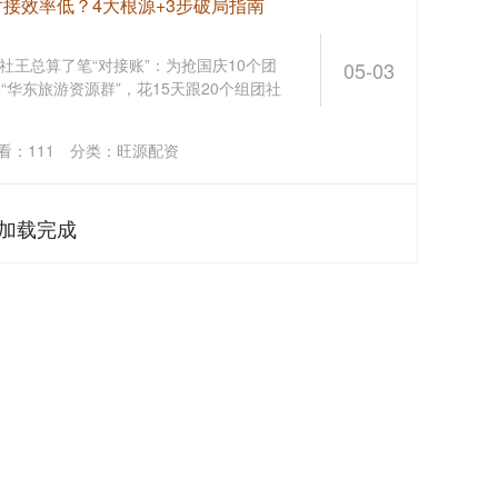
接效率低？4大根源+3步破局指南
王总算了笔“对接账”：为抢国庆10个团
05-03
“华东旅游资源群”，花15天跟20个组团社
看：
111
分类：
旺源配资
加载完成