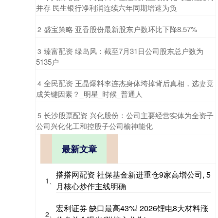
并存 民生银行净利润连续六年同期增速为负
​盛宝策略 亚香股份最新股东户数环比下降8.57%
2
​臻富配资 绿岛风：截至7月31日公司股东总户数为
3
5135户
​全民配资 王晶爆料李连杰身体垮掉背后真相，选妻竟
4
成关键因素？_明星_时候_普通人
​长沙股票配资 兴化股份：公司主要经营实体为全资子
5
公司兴化化工和控股子公司榆神能化
最新文章
搭搭网配资 社保基金新进重仓9家高增公司, 5
1、
月核心炒作主线明确
宏利证券 缺口最高43%! 2026锂电8大材料涨
2、