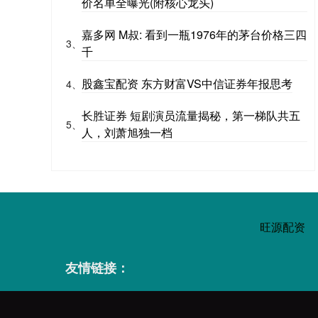
价名单全曝光(附核心龙头)
嘉多网 M叔: 看到一瓶1976年的茅台价格三四
3、
千
股鑫宝配资 东方财富VS中信证券年报思考
4、
长胜证券 短剧演员流量揭秘，第一梯队共五
5、
人，刘萧旭独一档
旺源配资
友情链接：